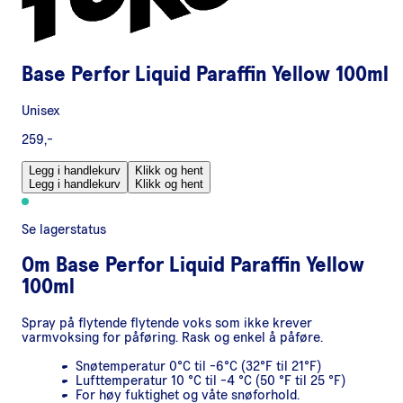
Base Perfor Liquid Paraffin Yellow 100ml
Unisex
259,-
Legg i handlekurv
Klikk og hent
Legg i handlekurv
Klikk og hent
Se lagerstatus
Om
Base Perfor Liquid Paraffin Yellow
100ml
Spray på flytende flytende voks som ikke krever
varmvoksing for påføring. Rask og enkel å påføre.
Snøtemperatur 0°C til -6°C (32°F til 21°F)
Lufttemperatur 10 °C til -4 °C (50 °F til 25 °F)
For høy fuktighet og våte snøforhold.