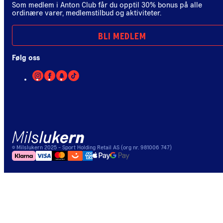
Som medlem i Anton Club får du opptil 30% bonus på alle
ordinære varer, medlemstilbud og aktiviteter.
BLI MEDLEM
Følg oss
©
Milslukern
2025
- Sport Holding Retail AS (org nr. 981006 747)