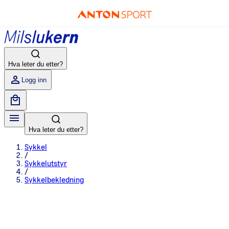
Hva leter du etter?
Logg inn
Hva leter du etter?
Sykkel
/
Sykkelutstyr
/
Sykkelbekledning