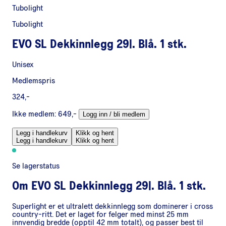
Tubolight
Tubolight
EVO SL Dekkinnlegg 29|. Blå. 1 stk.
Unisex
Medlemspris
324,-
Ikke medlem:
649,-
Logg inn / bli medlem
Legg i handlekurv
Klikk og hent
Legg i handlekurv
Klikk og hent
Se lagerstatus
Om
EVO SL Dekkinnlegg 29|. Blå. 1 stk.
Superlight er et ultralett dekkinnlegg som dominerer i cross
country-ritt. Det er laget for felger med minst 25 mm
innvendig bredde (opptil 42 mm totalt), og passer best til