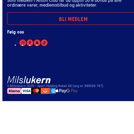
Som medlem i Anton Club får du opptil 30% bonus på alle
ordinære varer, medlemstilbud og aktiviteter.
BLI MEDLEM
Følg oss
©
Milslukern
2025
- Sport Holding Retail AS (org nr. 981006 747)