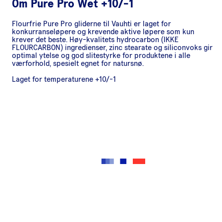
Om
Pure Pro Wet +10/-1
Flourfrie Pure Pro gliderne til Vauhti er laget for
konkurranseløpere og krevende aktive løpere som kun
krever det beste. Høy-kvalitets hydrocarbon (IKKE
FLOURCARBON) ingredienser, zinc stearate og siliconvoks gir
optimal ytelse og god slitestyrke for produktene i alle
værforhold, spesielt egnet for natursnø.
Laget for temperaturene +10/-1