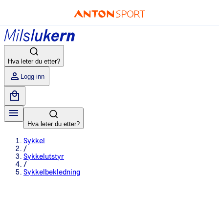
Hva leter du etter?
Logg inn
Hva leter du etter?
Sykkel
/
Sykkelutstyr
/
Sykkelbekledning