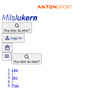
Hva leter du etter?
Logg inn
Hva leter du etter?
Løp
/
Sko
/
Pigg