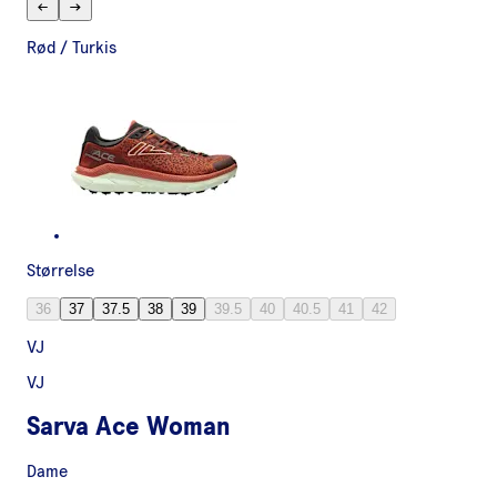
Rød / Turkis
Størrelse
36
37
37.5
38
39
39.5
40
40.5
41
42
VJ
VJ
Sarva Ace Woman
Dame