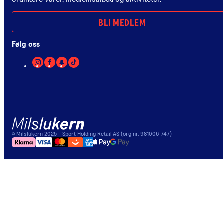
BLI MEDLEM
Følg oss
©
Milslukern
2025
- Sport Holding Retail AS (org nr. 981006 747)