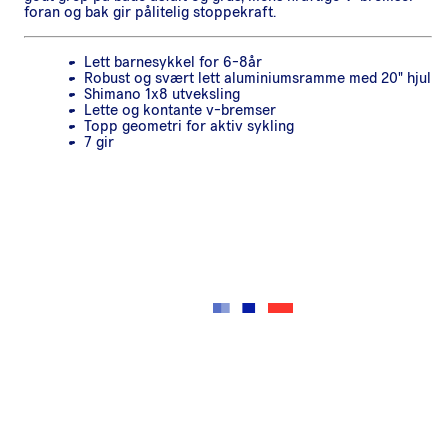
foran og bak gir pålitelig stoppekraft.
Lett barnesykkel for 6-8år
Robust og svært lett aluminiumsramme med 20" hjul
Shimano 1x8 utveksling
Lette og kontante v-bremser
Topp geometri for aktiv sykling
7 gir