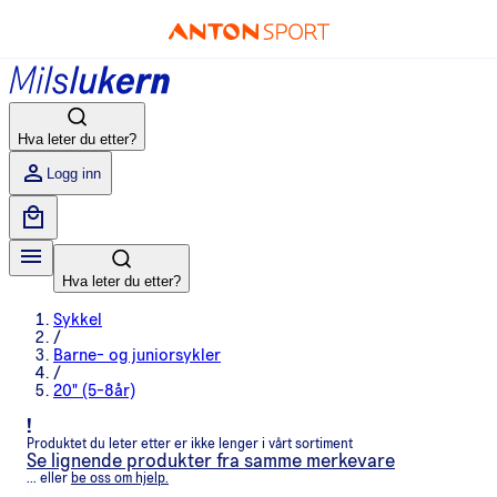
Hva leter du etter?
Logg inn
Hva leter du etter?
Sykkel
/
Barne- og juniorsykler
/
20" (5-8år)
!
Produktet du leter etter er ikke lenger i vårt sortiment
Se lignende produkter fra samme merkevare
... eller
be oss om hjelp.