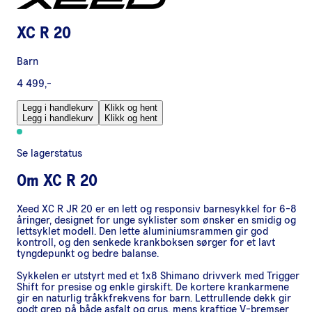
XC R 20
Barn
4 499,-
Legg i handlekurv
Klikk og hent
Legg i handlekurv
Klikk og hent
Se lagerstatus
Om
XC R 20
Xeed XC R JR 20 er en lett og responsiv barnesykkel for 6-8
åringer, designet for unge syklister som ønsker en smidig og
lettsyklet modell. Den lette aluminiumsrammen gir god
kontroll, og den senkede krankboksen sørger for et lavt
tyngdepunkt og bedre balanse.
Sykkelen er utstyrt med et 1x8 Shimano drivverk med Trigger
Shift for presise og enkle girskift. De kortere krankarmene
gir en naturlig tråkkfrekvens for barn. Lettrullende dekk gir
godt grep på både asfalt og grus, mens kraftige V-bremser