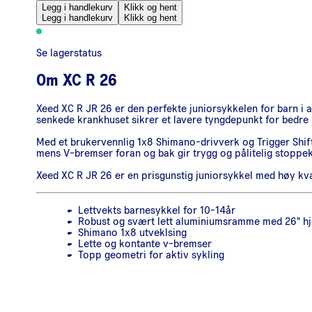
Legg i handlekurv
Klikk og hent
Legg i handlekurv
Klikk og hent
Se lagerstatus
Om
XC R 26
Xeed XC R JR 26 er den perfekte juniorsykkelen for barn i a
senkede krankhuset sikrer et lavere tyngdepunkt for bedre 
Med et brukervennlig 1x8 Shimano-drivverk og Trigger Shift-
mens V-bremser foran og bak gir trygg og pålitelig stoppek
Xeed XC R JR 26 er en prisgunstig juniorsykkel med høy kvali
Lettvekts barnesykkel for 10-14år
Robust og svært lett aluminiumsramme med 26" hj
Shimano 1x8 utveklsing
Lette og kontante v-bremser
Topp geometri for aktiv sykling