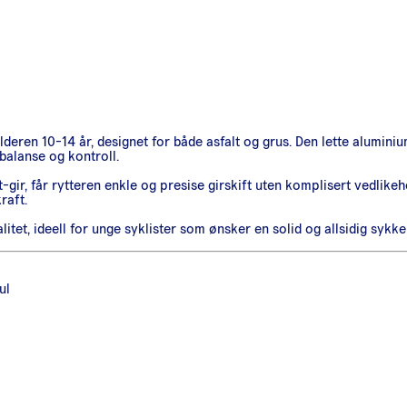
lderen 10-14 år, designet for både asfalt og grus. Den lette alumin
balanse og kontroll.
gir, får rytteren enkle og presise girskift uten komplisert vedlike
raft.
tet, ideell for unge syklister som ønsker en solid og allsidig sykk
ul