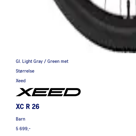
Gl. Light Gray / Green met
Størrelse
Xeed
XC R 26
Barn
5 699,-