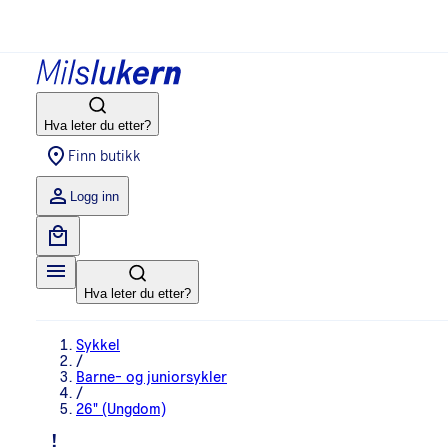
Hva leter du etter?
Finn butikk
Logg inn
Hva leter du etter?
Sykkel
/
Barne- og juniorsykler
/
26" (Ungdom)
!