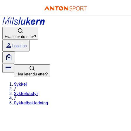
Hva leter du etter?
Logg inn
Hva leter du etter?
Sykkel
/
Sykkelutstyr
/
Sykkelbekledning