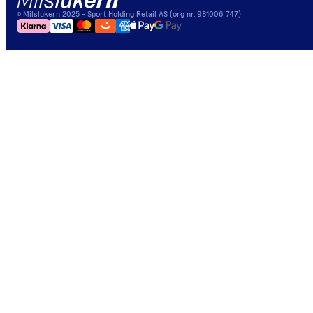
©
Milslukern
2025
- Sport Holding Retail AS (org nr. 981006 747)