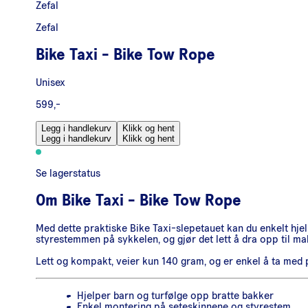
Zefal
Zefal
Bike Taxi - Bike Tow Rope
Unisex
599,-
Legg i handlekurv
Klikk og hent
Legg i handlekurv
Klikk og hent
Se lagerstatus
Om
Bike Taxi - Bike Tow Rope
Med dette praktiske Bike Taxi-slepetauet kan du enkelt hjelp
styrestemmen på sykkelen, og gjør det lett å dra opp til ma
Lett og kompakt, veier kun 140 gram, og er enkel å ta med på a
Hjelper barn og turfølge opp bratte bakker
Enkel montering på seteskinnene og styrestem