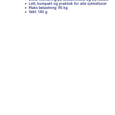
Lett, kompakt og praktisk for alle sykkelturer
Maks belastning: 95 kg
Vekt: 140 g