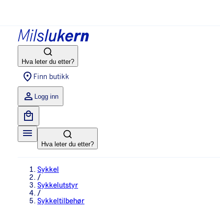
Hva leter du etter?
Finn butikk
Logg inn
Hva leter du etter?
Sykkel
/
Sykkelutstyr
/
Sykkeltilbehør