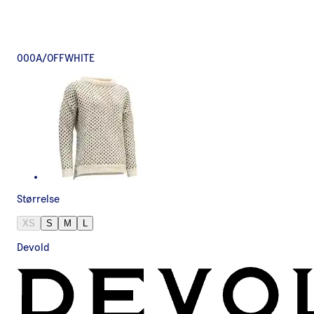
000A/OFFWHITE
Størrelse
XS
S
M
L
Devold