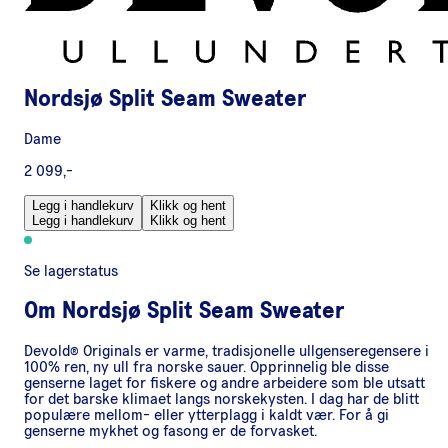
Nordsjø Split Seam Sweater
Dame
2 099,-
Legg i handlekurv
Klikk og hent
Legg i handlekurv
Klikk og hent
Se lagerstatus
Om
Nordsjø Split Seam Sweater
Devold® Originals er varme, tradisjonelle ullgenseregensere i
100% ren, ny ull fra norske sauer. Opprinnelig ble disse
genserne laget for fiskere og andre arbeidere som ble utsatt
for det barske klimaet langs norskekysten. I dag har de blitt
populære mellom- eller ytterplagg i kaldt vær. For å gi
genserne mykhet og fasong er de forvasket.