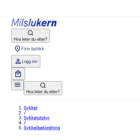
Hva leter du etter?
Finn butikk
Logg inn
Hva leter du etter?
Sykkel
/
Sykkelutstyr
/
Sykkelbekledning