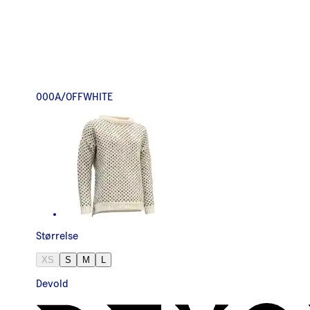
000A/OFFWHITE
Størrelse
XS
S
M
L
Devold