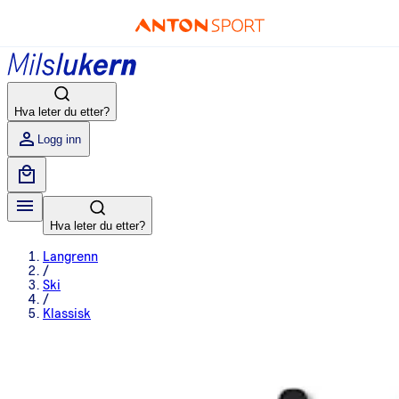
Hva leter du etter?
Logg inn
Hva leter du etter?
Langrenn
/
Ski
/
Klassisk