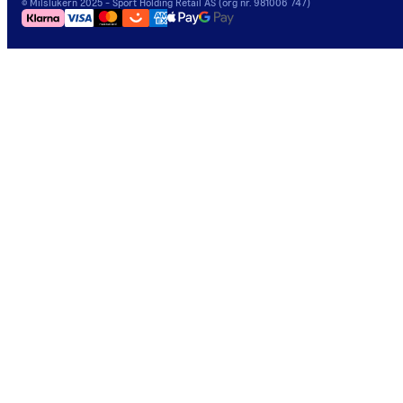
©
Milslukern
2025
- Sport Holding Retail AS (org nr. 981006 747)