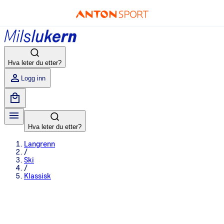
Hva leter du etter?
Logg inn
Hva leter du etter?
Langrenn
/
Ski
/
Klassisk