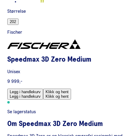
Størrelse
202
Fischer
Speedmax 3D Zero Medium
Unisex
9 999,-
Legg i handlekurv
Klikk og hent
Legg i handlekurv
Klikk og hent
Se lagerstatus
Om
Speedmax 3D Zero Medium
Speedmax 3D Zero er en klassisk smørefri racingski med