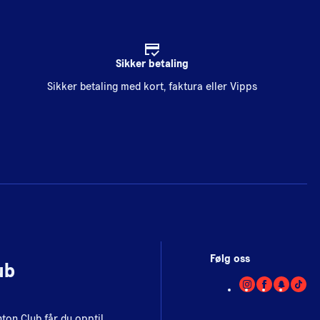
Sikker betaling
Sikker betaling med kort, faktura eller Vipps
Følg oss
ub
on Club får du opptil