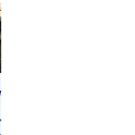
PRESENTERER
IL
vært