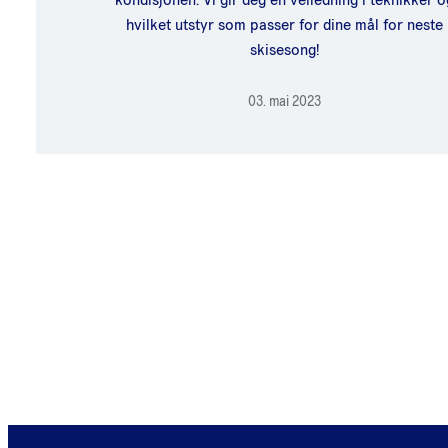
kondisjonen. Vi gir deg en veiledning i teknikker o
hvilket utstyr som passer for dine mål for neste
skisesong!
03. mai 2023