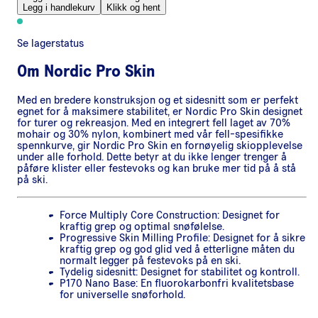
Legg i handlekurv
Klikk og hent
Se lagerstatus
Om
Nordic Pro Skin
Med en bredere konstruksjon og et sidesnitt som er perfekt
egnet for å maksimere stabilitet, er Nordic Pro Skin designet
for turer og rekreasjon. Med en integrert fell laget av 70%
mohair og 30% nylon, kombinert med vår fell-spesifikke
spennkurve, gir Nordic Pro Skin en fornøyelig skiopplevelse
under alle forhold. Dette betyr at du ikke lenger trenger å
påføre klister eller festevoks og kan bruke mer tid på å stå
på ski.
Force Multiply Core Construction: Designet for
kraftig grep og optimal snøfølelse.
Progressive Skin Milling Profile: Designet for å sikre
kraftig grep og god glid ved å etterligne måten du
normalt legger på festevoks på en ski.
Tydelig sidesnitt: Designet for stabilitet og kontroll.
P170 Nano Base: En fluorokarbonfri kvalitetsbase
for universelle snøforhold.