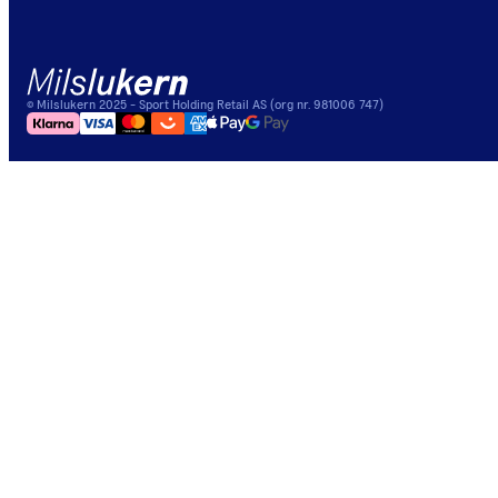
©
Milslukern
2025
- Sport Holding Retail AS (org nr. 981006 747)