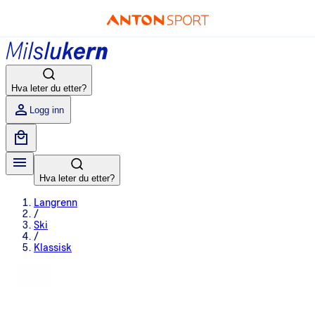
Hva leter du etter?
Logg inn
Hva leter du etter?
Langrenn
/
Ski
/
Klassisk