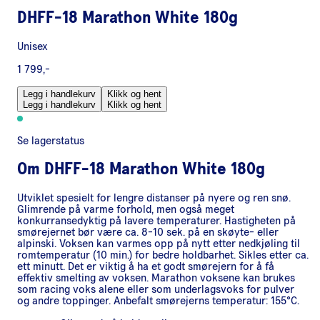
DHFF-18 Marathon White 180g
Unisex
1 799,-
Legg i handlekurv
Klikk og hent
Legg i handlekurv
Klikk og hent
Se lagerstatus
Om
DHFF-18 Marathon White 180g
Utviklet spesielt for lengre distanser på nyere og ren snø.
Glimrende på varme forhold, men også meget
konkurransedyktig på lavere temperaturer. Hastigheten på
smørejernet bør være ca. 8-10 sek. på en skøyte- eller
alpinski. Voksen kan varmes opp på nytt etter nedkjøling til
romtemperatur (10 min.) for bedre holdbarhet. Sikles etter ca.
ett minutt. Det er viktig å ha et godt smørejern for å få
effektiv smelting av voksen. Marathon voksene kan brukes
som racing voks alene eller som underlagsvoks for pulver
og andre toppinger. Anbefalt smørejerns temperatur: 155°C.