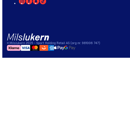
©
Milslukern
2025
- Sport Holding Retail AS (org nr. 981006 747)