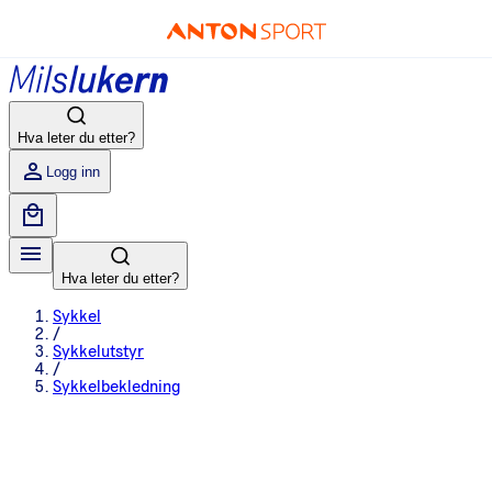
Hva leter du etter?
Logg inn
Hva leter du etter?
Sykkel
/
Sykkelutstyr
/
Sykkelbekledning