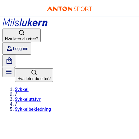
Hva leter du etter?
Logg inn
Hva leter du etter?
Sykkel
/
Sykkelutstyr
/
Sykkelbekledning