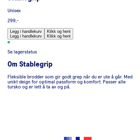
Unisex
299,-
Legg i handlekurv
Klikk og hent
Legg i handlekurv
Klikk og hent
Se lagerstatus
Om
Stablegrip
Fleksible brodder som gir godt grep når du er ute å går. Med
unikt deign for optimal passform og komfort. Passer alle
tursko og er lett å ta av og på.