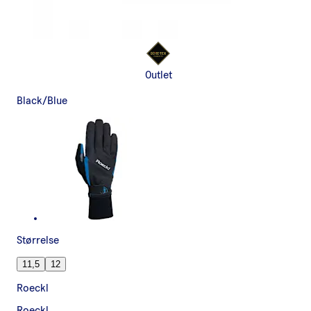
Outlet
Black/Blue
Størrelse
11,5
12
Roeckl
Roeckl