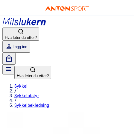
Hva leter du etter?
Logg inn
Hva leter du etter?
Sykkel
/
Sykkelutstyr
/
Sykkelbekledning