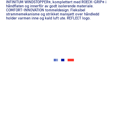
INFINITUM WINDSTOPPER®, komplettert med ROECK-GRIP® i
håndflaten og innerfôr av godt isolerende materiale.
COMFORT-INNOVATION tommeldesign. Fleksibel
strammemekanisme og strikket mansjett over håndledd
holder varmen inne og kald luft ute. REFLECT logo.