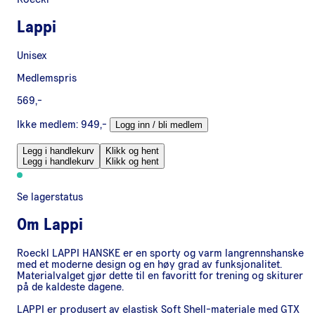
Lappi
Unisex
Medlemspris
569,-
Ikke medlem:
949,-
Logg inn / bli medlem
Legg i handlekurv
Klikk og hent
Legg i handlekurv
Klikk og hent
Se lagerstatus
Om
Lappi
Roeckl LAPPI HANSKE er en sporty og varm langrennshanske
med et moderne design og en høy grad av funksjonalitet.
Materialvalget gjør dette til en favoritt for trening og skiturer
på de kaldeste dagene.
LAPPI er produsert av elastisk Soft Shell-materiale med GTX