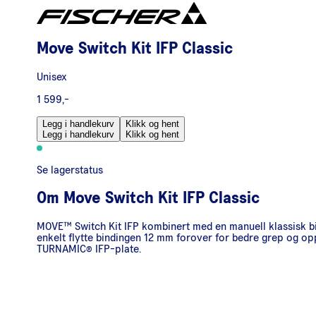
Move Switch Kit IFP Classic
Unisex
1 599,-
Legg i handlekurv
Klikk og hent
Legg i handlekurv
Klikk og hent
Se lagerstatus
Om
Move Switch Kit IFP Classic
MOVE™ Switch Kit IFP kombinert med en manuell klassisk bi
enkelt flytte bindingen 12 mm forover for bedre grep og op
TURNAMIC® IFP-plate.