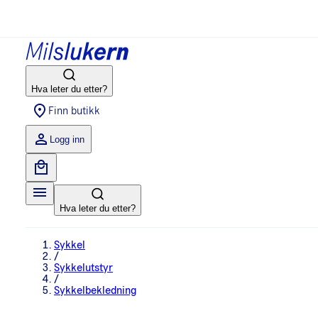
Hva leter du etter?
Finn butikk
Logg inn
Hva leter du etter?
Sykkel
/
Sykkelutstyr
/
Sykkelbekledning