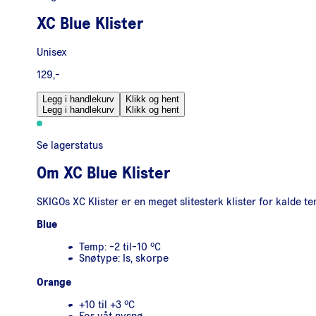
XC Blue Klister
Unisex
129,-
Legg i handlekurv
Klikk og hent
Legg i handlekurv
Klikk og hent
Se lagerstatus
Om
XC Blue Klister
SKIGOs XC Klister er en meget slitesterk klister for kalde 
Blue
Temp: -2 til-10 ºC
Snøtype: Is, skorpe
Orange
+10 til +3 ºC
For våt nysnø