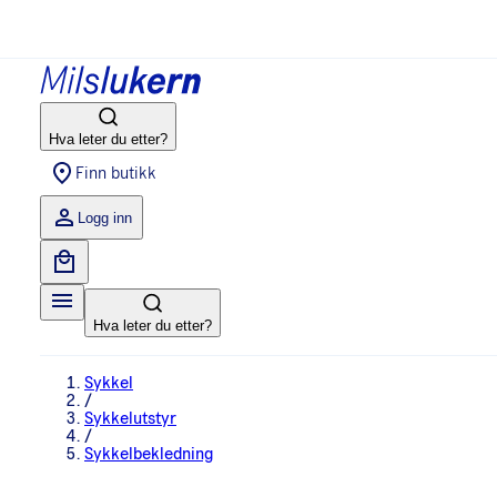
Hva leter du etter?
Finn butikk
Logg inn
Hva leter du etter?
Sykkel
/
Sykkelutstyr
/
Sykkelbekledning