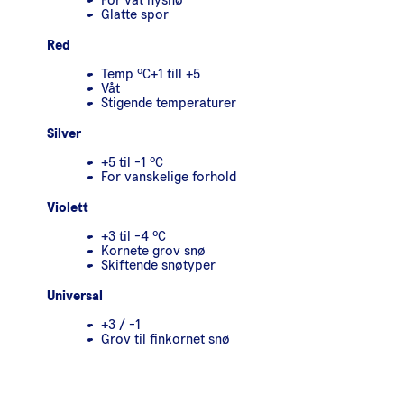
Glatte spor
Red
Temp ºC+1 till +5
Våt
Stigende temperaturer
Silver
+5 til -1 ºC
For vanskelige forhold
Violett
+3 til -4 ºC
Kornete grov snø
Skiftende snøtyper
Universal
+3 / -1
Grov til finkornet snø