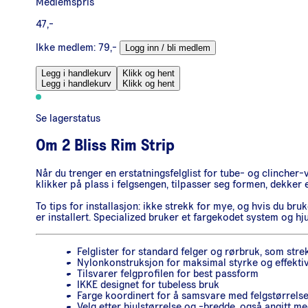
Medlemspris
47,-
Ikke medlem:
79,-
Logg inn / bli medlem
Legg i handlekurv
Klikk og hent
Legg i handlekurv
Klikk og hent
Se lagerstatus
Om
2 Bliss Rim Strip
Når du trenger en erstatningsfelglist for tube- og clincher-v
klikker på plass i felgsengen, tilpasser seg formen, dekker 
To tips for installasjon: ikke strekk for mye, og hvis du br
er installert. Specialized bruker et fargekodet system og h
Felglister for standard felger og rørbruk, som stre
Nylonkonstruksjon for maksimal styrke og effektiv
Tilsvarer felgprofilen for best passform
IKKE designet for tubeless bruk
Farge koordinert for å samsvare med felgstørrels
Velg etter hjulstørrelse og -bredde, også angitt me