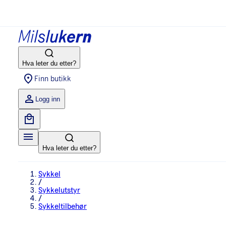
Hva leter du etter?
Finn butikk
Logg inn
Hva leter du etter?
Sykkel
/
Sykkelutstyr
/
Sykkeltilbehør