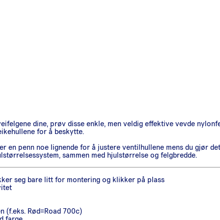
eifelgene dine, prøv disse enkle, men veldig effektive vevde nylonfel
eikehullene for å beskytte.
uker en penn noe lignende for å justere ventilhullene mens du gjør d
julstørrelsessystem, sammen med hjulstørrelse og felgbredde.
kker seg bare litt for montering og klikker på plass
itet
en (f.eks. Rød=Road 700c)
d farge