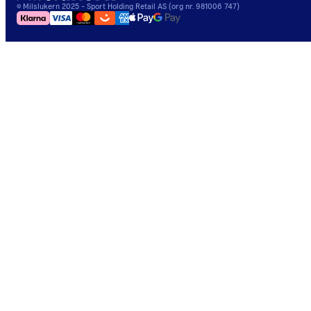
©
Milslukern
2025
- Sport Holding Retail AS (org nr. 981006 747)