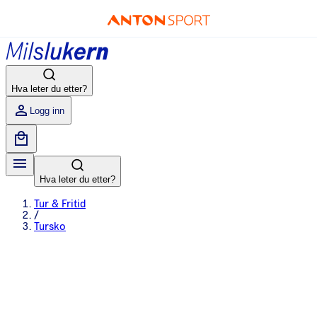
Hva leter du etter?
Logg inn
Hva leter du etter?
Tur & Fritid
/
Tursko