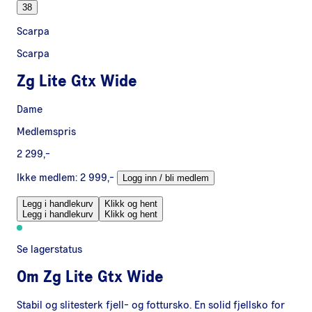
38
Scarpa
Scarpa
Zg Lite Gtx Wide
Dame
Medlemspris
2 299,-
Ikke medlem:
2 999,-
Logg inn / bli medlem
Legg i handlekurv
Klikk og hent
Legg i handlekurv
Klikk og hent
Se lagerstatus
Om
Zg Lite Gtx Wide
Stabil og slitesterk fjell- og fottursko. En solid fjellsko for