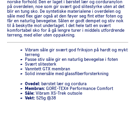
norske forhold. Den er laget i børstet lær og corduranylon
på overdelen, noe som gir svært god slitestyrke uten at det
blir en tung sko. De syntetiske materialene i overdelen og
såle med flex gjør også at den føyer seg fint etter foten og
får en naturlig bevegelse. Sålen er godt dempet og stiv nok
til å beskytte mot underlaget. I det hele tatt en svært
komfortabel sko for å gå lengre turer i middels utfordrende
terreng, med eller uten oppakning.
Vibram såle gir svært god friksjon på hardt og mykt
terreng
Passe stiv såle gir en naturlig bevegelse i foten
Svært slitesterk
Vanntett GTX membran
Solid innersåle med glassfiberforsterkning
Ovedel:
børstet lær og cordura
Membran:
GORE-TEX® Performance Comfort
Såle:
Vibram XS-Trek outsole
Vekt:
525g @38