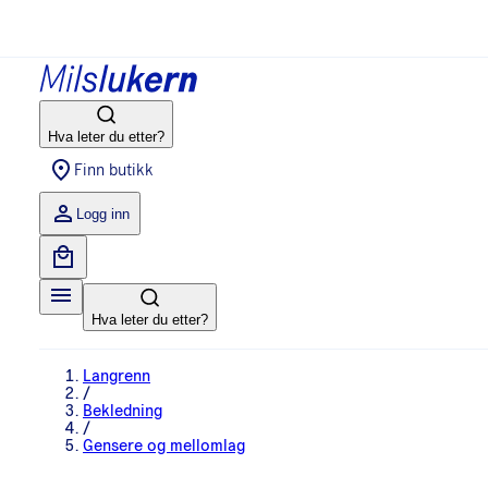
Hva leter du etter?
Finn butikk
Logg inn
Hva leter du etter?
Langrenn
/
Bekledning
/
Gensere og mellomlag