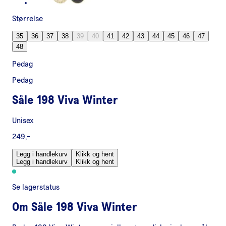
Størrelse
35
36
37
38
39
40
41
42
43
44
45
46
47
48
Pedag
Pedag
Såle 198 Viva Winter
Unisex
249,-
Legg i handlekurv
Klikk og hent
Legg i handlekurv
Klikk og hent
Se lagerstatus
Om
Såle 198 Viva Winter