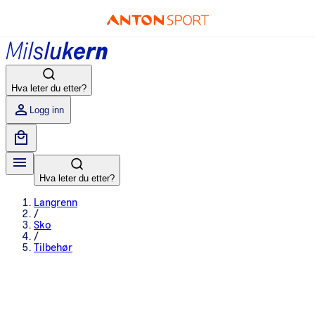
Hva leter du etter?
Logg inn
Hva leter du etter?
Langrenn
/
Sko
/
Tilbehør