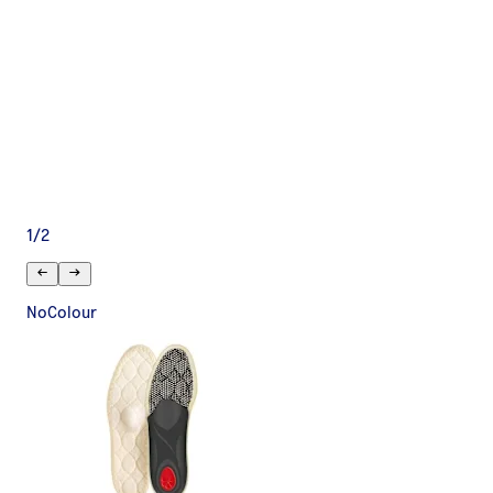
1
/
2
NoColour