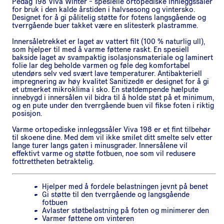
Pedag 198 Viva Winter - spesielle ortopediske innleggssåler
for bruk i den kalde årstiden i halvsesong og vintersko.
Designet for å gi pålitelig støtte for fotens langsgående og
tverrgående buer takket være en slitesterk plastramme.
Innersåletrekket er laget av vattert filt (100 % naturlig ull),
som hjelper til med å varme føttene raskt. En spesiell
bakside laget av svampaktig isolasjonsmateriale og laminert
folie lar deg beholde varmen og føle deg komfortabel
utendørs selv ved svært lave temperaturer. Antibakteriell
impregnering av høy kvalitet Sanitized® er designet for å gi
et utmerket mikroklima i sko. En støtdempende hælpute
innebygd i innersålen vil bidra til å holde støt på et minimum,
og en pute under den tverrgående buen vil fikse foten i riktig
posisjon.
Varme ortopediske innleggssåler Viva 198 er et fint tilbehør
til skoene dine. Med dem vil ikke smilet ditt smelte selv etter
lange turer langs gaten i minusgrader. Innersålene vil
effektivt varme og støtte fotbuen, noe som vil redusere
fottrettheten betraktelig.
Hjelper med å fordele belastningen jevnt på benet
Gi støtte til den tverrgående og langsgående
fotbuen
Avlaster støtbelastning på foten og minimerer den
Varmer føttene om vinteren