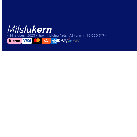
©
Milslukern
2025
- Sport Holding Retail AS (org nr. 981006 747)