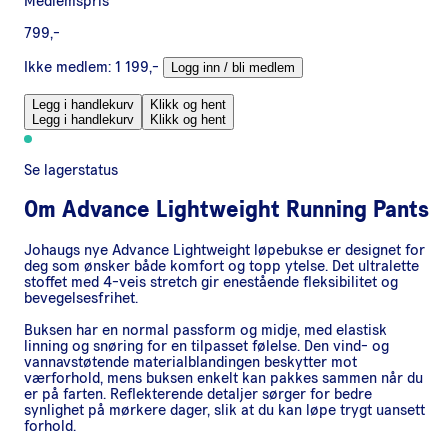
Medlemspris
799,-
Ikke medlem:
1 199,-
Logg inn / bli medlem
Legg i handlekurv
Klikk og hent
Legg i handlekurv
Klikk og hent
Se lagerstatus
Om
Advance Lightweight Running Pants
Johaugs nye Advance Lightweight løpebukse er designet for
deg som ønsker både komfort og topp ytelse. Det ultralette
stoffet med 4-veis stretch gir enestående fleksibilitet og
bevegelsesfrihet.
Buksen har en normal passform og midje, med elastisk
linning og snøring for en tilpasset følelse. Den vind- og
vannavstøtende materialblandingen beskytter mot
værforhold, mens buksen enkelt kan pakkes sammen når du
er på farten. Reflekterende detaljer sørger for bedre
synlighet på mørkere dager, slik at du kan løpe trygt uansett
forhold.