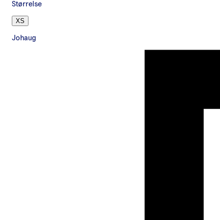
Størrelse
XS
Johaug