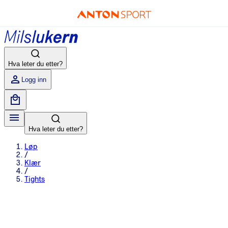
Hva leter du etter?
Logg inn
Hva leter du etter?
Løp
/
Klær
/
Tights