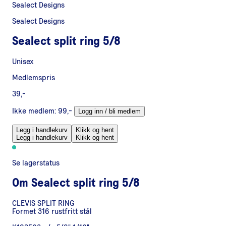
Sealect Designs
Sealect Designs
Sealect split ring 5/8
Unisex
Medlemspris
39,-
Ikke medlem:
99,-
Logg inn / bli medlem
Legg i handlekurv
Klikk og hent
Legg i handlekurv
Klikk og hent
Se lagerstatus
Om
Sealect split ring 5/8
CLEVIS SPLIT RING
Formet 316 rustfritt stål