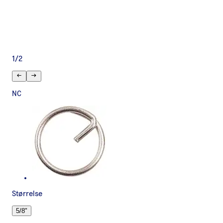
1
/
2
NC
Størrelse
5/8"