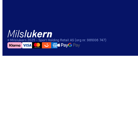
©
Milslukern
2025
- Sport Holding Retail AS (org nr. 981006 747)