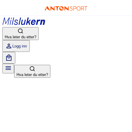
Hva leter du etter?
Logg inn
Hva leter du etter?