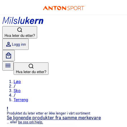
Hva leter du etter?
Logg inn
Hva leter du etter?
Løp
/
Sko
/
Terreng
!
Produktet du leter etter er ikke lenger i vårt sortiment
Se lignende produkter fra samme merkevare
... eller
be oss om hjelp.