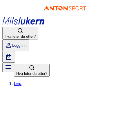
Hva leter du etter?
Logg inn
Hva leter du etter?
Løp