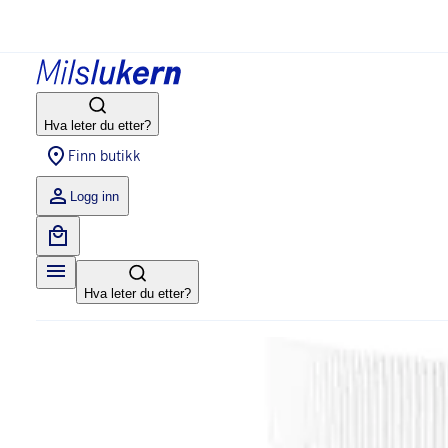
Hva leter du etter?
Finn butikk
Logg inn
Hva leter du etter?