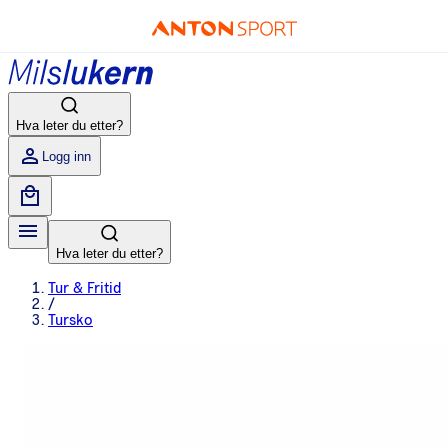
Hva leter du etter?
Logg inn
Hva leter du etter?
Tur & Fritid
/
Tursko