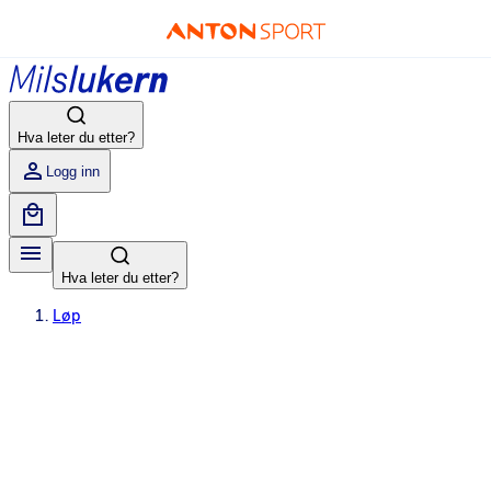
Hva leter du etter?
Logg inn
Hva leter du etter?
Løp