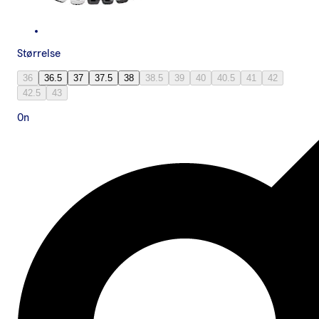
Størrelse
36
36.5
37
37.5
38
38.5
39
40
40.5
41
42
42.5
43
On