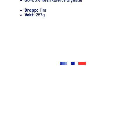
80-85% Resirkulert Polyester
Dropp:
11m
Vekt:
257g