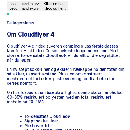
Legg i handlekurv
Klikk og hent
Legg i handlekurv
Klikk og hent
Se lagerstatus
Om
Cloudflyer 4
Cloudflyer 4 gir deg suveren demping pluss førsteklasses
komfort – inkludert On sin mykeste tunge noensinne. Med
større, to-densitets CloudTec®, vil du alltid føle deg støttet
når du løper.
En ny støpt sokk-liner og ekstern hælkappe holder foten din
så sikker, uansett avstand. Pluss en omkonstruert
meshoverdel forbedrer pusteevnen og holdbarheten for
seriøs komfort.
On har forbedret sin bærekraftighet: denne skoen inneholder
80-85% resirkulert polyester, med en total resirkulert
innhold på 20-25%.
To-densitets CloudTec®
Støpt sokke-liner
Meshoverdel