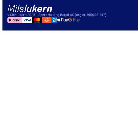
©
Milslukern
2025
- Sport Holding Retail AS (org nr. 981006 747)