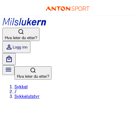
Hva leter du etter?
Logg inn
Hva leter du etter?
Sykkel
/
Sykkelutstyr