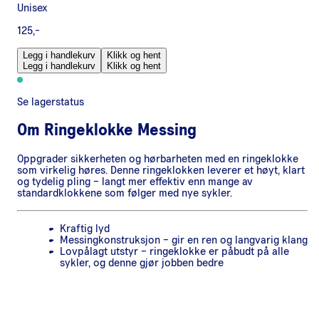
Unisex
125,-
Legg i handlekurv
Klikk og hent
Legg i handlekurv
Klikk og hent
Se lagerstatus
Om
Ringeklokke Messing
Oppgrader sikkerheten og hørbarheten med en ringeklokke
som virkelig høres. Denne ringeklokken leverer et høyt, klart
og tydelig pling – langt mer effektiv enn mange av
standardklokkene som følger med nye sykler.
Kraftig lyd
Messingkonstruksjon – gir en ren og langvarig klang
Lovpålagt utstyr – ringeklokke er påbudt på alle
sykler, og denne gjør jobben bedre