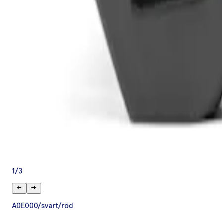
1
/
3
A0E000/svart/röd