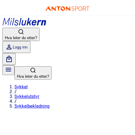
Hva leter du etter?
Logg inn
Hva leter du etter?
Sykkel
/
Sykkelutstyr
/
Sykkelbekledning