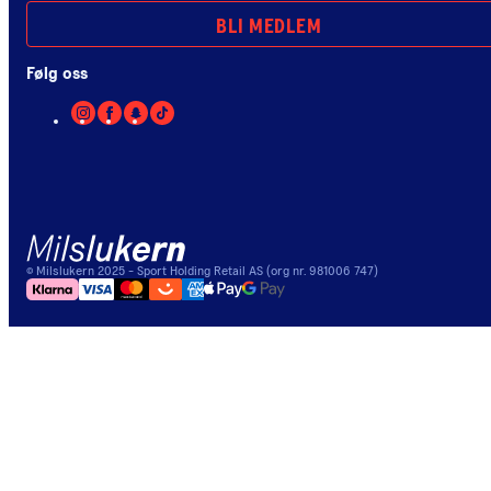
BLI MEDLEM
Følg oss
©
Milslukern
2025
- Sport Holding Retail AS (org nr. 981006 747)