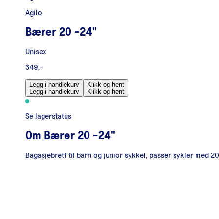
Agilo
Bærer 20 -24"
Unisex
349,-
Legg i handlekurv
Klikk og hent
Legg i handlekurv
Klikk og hent
Se lagerstatus
Om
Bærer 20 -24"
Bagasjebrett til barn og junior sykkel, passer sykler med 20