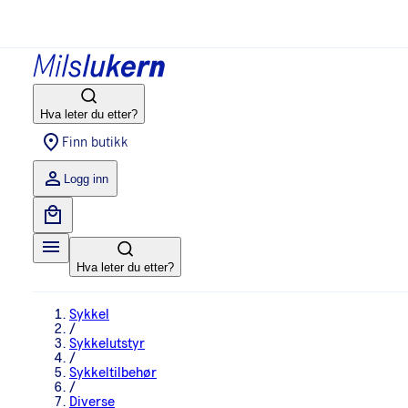
Hva leter du etter?
Finn butikk
Logg inn
Hva leter du etter?
Sykkel
/
Sykkelutstyr
/
Sykkeltilbehør
/
Diverse