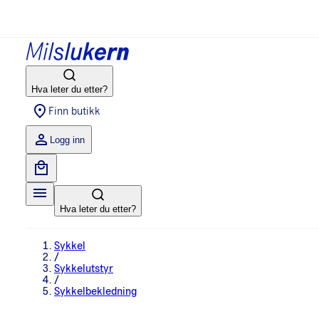
Hva leter du etter?
Finn butikk
Logg inn
Hva leter du etter?
Sykkel
/
Sykkelutstyr
/
Sykkelbekledning