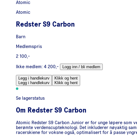
Atomic
Atomic
Redster S9 Carbon
Barn
Medlemspris
2 100,-
Ikke medlem:
4 200,-
Logg inn / bli medlem
Legg i handlekurv
Klikk og hent
Legg i handlekurv
Klikk og hent
Se lagerstatus
Om
Redster S9 Carbon
Atomic Redster S9 Carbon Junior er for unge løpere som vet
berømte verdenscupteknologi. Det inkluderer nøyaktig sa
racerskiene for voksne også, optimalisert for å passe yngre