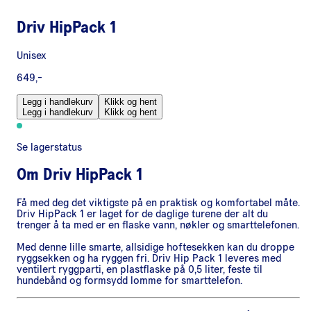
Driv HipPack 1
Unisex
649,-
Legg i handlekurv
Klikk og hent
Legg i handlekurv
Klikk og hent
Se lagerstatus
Om
Driv HipPack 1
Få med deg det viktigste på en praktisk og komfortabel måte.
Driv HipPack 1 er laget for de daglige turene der alt du
trenger å ta med er en flaske vann, nøkler og smarttelefonen.
Med denne lille smarte, allsidige hoftesekken kan du droppe
ryggsekken og ha ryggen fri. Driv Hip Pack 1 leveres med
ventilert ryggparti, en plastflaske på 0,5 liter, feste til
hundebånd og formsydd lomme for smarttelefon.