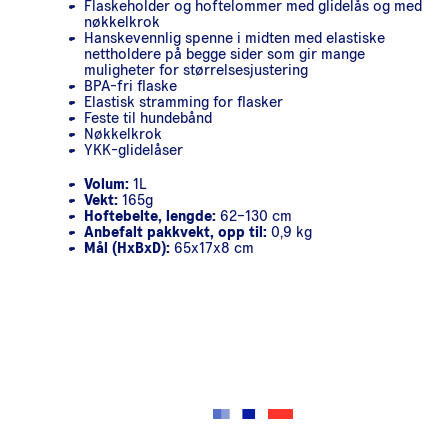
Flaskeholder og hoftelommer med glidelås og med
nøkkelkrok
Hanskevennlig spenne i midten med elastiske
nettholdere på begge sider som gir mange
muligheter for størrelsesjustering
BPA-fri flaske
Elastisk stramming for flasker
Feste til hundebånd
Nøkkelkrok
YKK-glidelåser
Volum:
1L
Vekt:
165g
Hoftebelte, lengde:
62–130 cm
Anbefalt pakkvekt, opp til:
0,9 kg
Mål (HxBxD):
65x17x8 cm