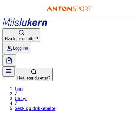
Hva leter du etter?
Logg inn
Hva leter du etter?
Løp
/
Utstyr
/
Sekk og drikkebelte