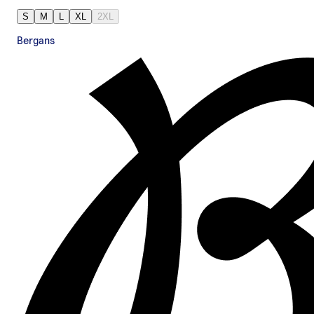
S
M
L
XL
2XL
Bergans