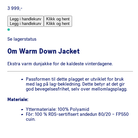
3 999,-
Legg i handlekurv
Klikk og hent
Legg i handlekurv
Klikk og hent
Se lagerstatus
Om
Warm Down Jacket
Ekstra varm dunjakke for de kaldeste vinterdagene.
Passformen til dette plagget er utviklet for bruk
med lag på lag-bekledning. Dette betyr at det gir
god bevegelsesfrihet, selv over mellomlagsplagg.
Materiale:
Yttermateriale: 100% Polyamid
Fôr: 100 % RDS-sertifisert andedun 80/20 – FP550
cuin.