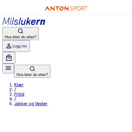
Hva leter du etter?
Logg inn
Hva leter du etter?
Klær
/
Fritid
/
Jakker og Vester