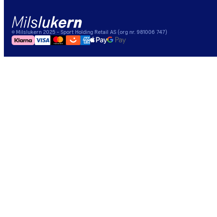
©
Milslukern
2025
- Sport Holding Retail AS (org nr. 981006 747)