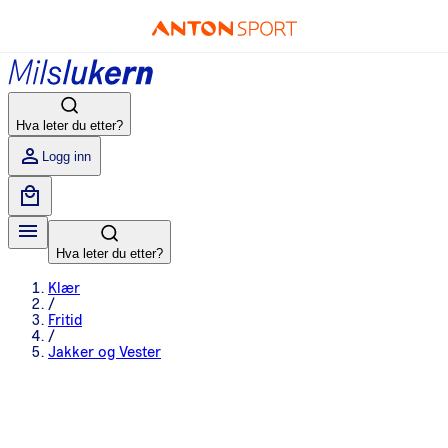
Hva leter du etter?
Logg inn
Hva leter du etter?
Klær
/
Fritid
/
Jakker og Vester