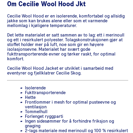
Om
Cecilie Wool Hood Jkt
Cecilie Wool Hood er en isolerende, komfortabel og allsidig
jakke som kan brukes alene eller som et varmende
mellomlag i kjøligere temperaturer.
Det lette materialet er satt sammen av to lag: ett i merinoull
og ett i resirkulert polyester. Tolagskonstruksjonen gjør at
stoffet holder mer på luft, noe som gir en høyere
isolasjonsevne. Materialet har svært gode
fukttransporterende evner og tørker raskt, for optimal
komfort.
Cecilie Wool Hood Jacket er utviklet i samarbeid med
eventyrer og fjellklatrer Cecilie Skog.
Isolerende
Fukttransporterende
Hette
Frontlommer i mesh for optimal pusteevne og
ventilasjon
Tommelhull
Forlenget ryggparti
Ingen sidesømmer for å forhindre friksjon og
gnaging
2-lags materiale med merinoull og 100 % resirkulert