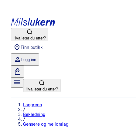
Hva leter du etter?
Finn butikk
Logg inn
Hva leter du etter?
Langrenn
/
Bekledning
/
Gensere og mellomlag