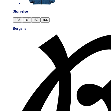
Størrelse
128
140
152
164
Bergans