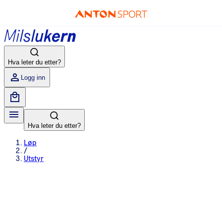
Hva leter du etter?
Logg inn
Hva leter du etter?
Løp
/
Utstyr