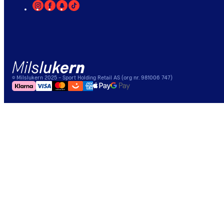
©
Milslukern
2025
- Sport Holding Retail AS (org nr. 981006 747)