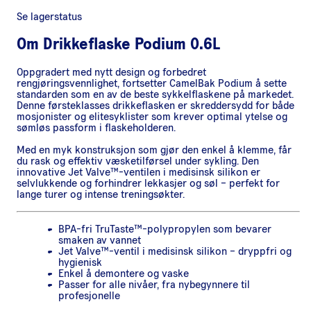
Se lagerstatus
Om
Drikkeflaske Podium 0.6L
Oppgradert med nytt design og forbedret
rengjøringsvennlighet, fortsetter CamelBak Podium å sette
standarden som en av de beste sykkelflaskene på markedet.
Denne førsteklasses drikkeflasken er skreddersydd for både
mosjonister og elitesyklister som krever optimal ytelse og
sømløs passform i flaskeholderen.
Med en myk konstruksjon som gjør den enkel å klemme, får
du rask og effektiv væsketilførsel under sykling. Den
innovative Jet Valve™-ventilen i medisinsk silikon er
selvlukkende og forhindrer lekkasjer og søl – perfekt for
lange turer og intense treningsøkter.
BPA-fri TruTaste™-polypropylen som bevarer
smaken av vannet
Jet Valve™-ventil i medisinsk silikon – dryppfri og
hygienisk
Enkel å demontere og vaske
Passer for alle nivåer, fra nybegynnere til
profesjonelle