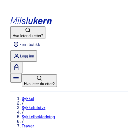
Hva leter du etter?
Finn butikk
Logg inn
Hva leter du etter?
Sykkel
/
Sykkelutstyr
/
Sykkelbekledning
/
Trøyer