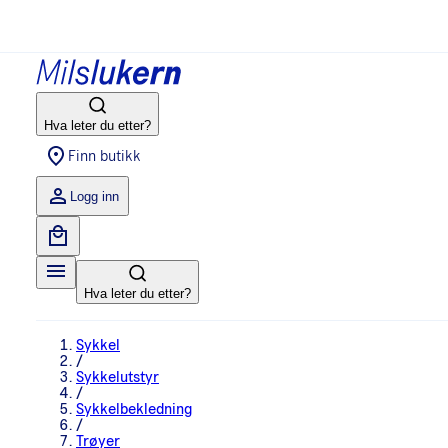
Hva leter du etter?
Finn butikk
Logg inn
Hva leter du etter?
Sykkel
/
Sykkelutstyr
/
Sykkelbekledning
/
Trøyer