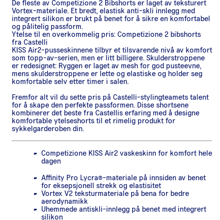
De fleste av Competizione 2 Bibshorts er laget av teksturert
Vortex-materiale. Et bredt, elastisk anti-skli innlegg med
integrert silikon er brukt på benet for å sikre en komfortabel
og pålitelig passform.
Ytelse til en overkommelig pris: Competizione 2 bibshorts
fra Castelli
KISS Air2-pusseskinnene tilbyr et tilsvarende nivå av komfort
som topp-av-serien, men er litt billigere. Skulderstroppene
er redesignet: Ryggen er laget av mesh for god pusteevne,
mens skulderstroppene er lette og elastiske og holder seg
komfortable selv etter timer i salen.
Fremfor alt vil du sette pris på Castelli-stylingteamets talent
for å skape den perfekte passformen. Disse shortsene
kombinerer det beste fra Castellis erfaring med å designe
komfortable ytelseshorts til et rimelig produkt for
sykkelgarderoben din.
Competizione KISS Air2 vaskeskinn for komfort hele
dagen
Affinity Pro Lycra®-materiale på innsiden av benet
for eksepsjonell strekk og elastisitet
Vortex V2 teksturmateriale på bena for bedre
aerodynamikk
Uhemmede antiskli-innlegg på benet med integrert
silikon