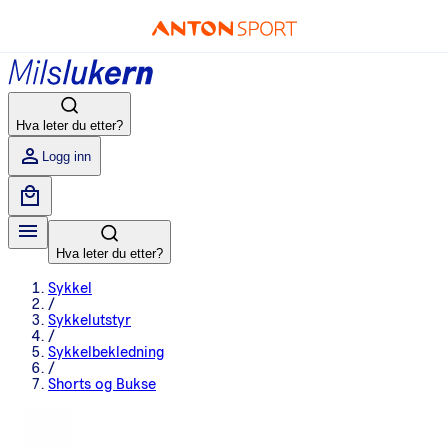
Hva leter du etter?
Logg inn
Hva leter du etter?
Sykkel
/
Sykkelutstyr
/
Sykkelbekledning
/
Shorts og Bukse