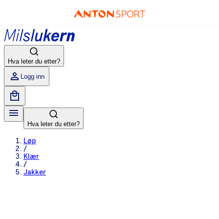
Hva leter du etter?
Logg inn
Hva leter du etter?
Løp
/
Klær
/
Jakker