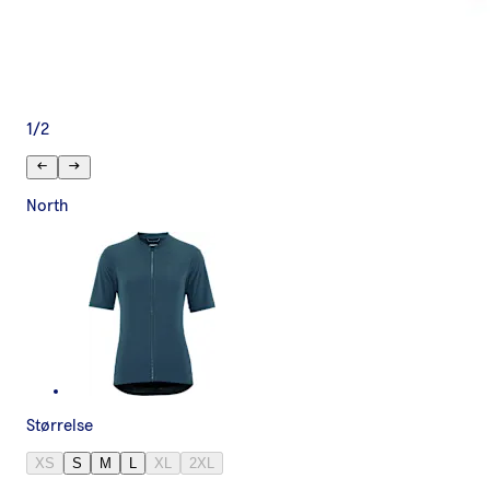
1
/
2
North
Størrelse
XS
S
M
L
XL
2XL