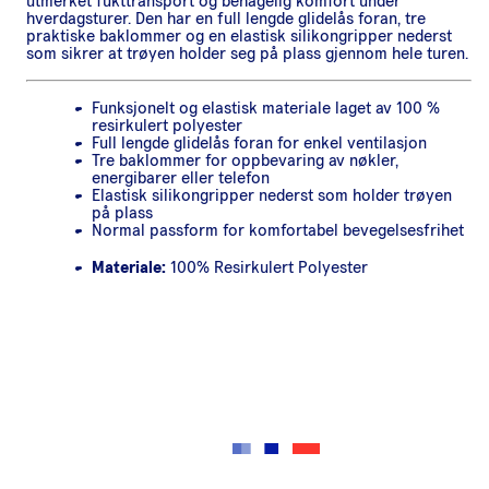
utmerket fukttransport og behagelig komfort under
hverdagsturer. Den har en full lengde glidelås foran, tre
praktiske baklommer og en elastisk silikongripper nederst
som sikrer at trøyen holder seg på plass gjennom hele turen.
Funksjonelt og elastisk materiale laget av 100 %
resirkulert polyester
Full lengde glidelås foran for enkel ventilasjon
Tre baklommer for oppbevaring av nøkler,
energibarer eller telefon
Elastisk silikongripper nederst som holder trøyen
på plass
Normal passform for komfortabel bevegelsesfrihet
Materiale:
100% Resirkulert Polyester