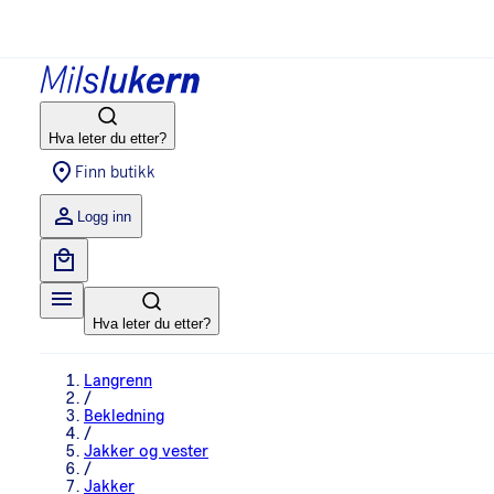
Hva leter du etter?
Finn butikk
Logg inn
Hva leter du etter?
Langrenn
/
Bekledning
/
Jakker og vester
/
Jakker