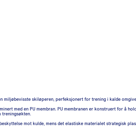
miljøbevisste skiløperen, perfeksjonert for trening i kalde omgive
 laminert med en PU membran. PU membranen er konstruert for å holde
m treningsøkten.
 beskyttelse mot kulde, mens det elastiske materialet strategisk pl