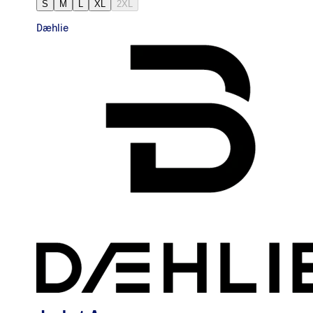
S
M
L
XL
2XL
Dæhlie