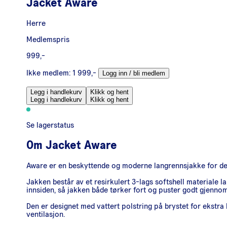
Jacket Aware
Herre
Medlemspris
999,-
Ikke medlem:
1 999,-
Logg inn / bli medlem
Legg i handlekurv
Klikk og hent
Legg i handlekurv
Klikk og hent
Se lagerstatus
Om
Jacket Aware
Aware er en beskyttende og moderne langrennsjakke for den 
Jakken består av et resirkulert 3-lags softshell materiale
innsiden, så jakken både tørker fort og puster godt gjenno
Den er designet med vattert polstring på brystet for ekstra
ventilasjon.