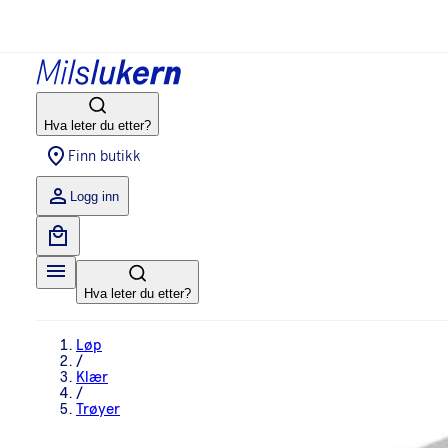
Hva leter du etter?
Finn butikk
Logg inn
Hva leter du etter?
Løp
/
Klær
/
Trøyer