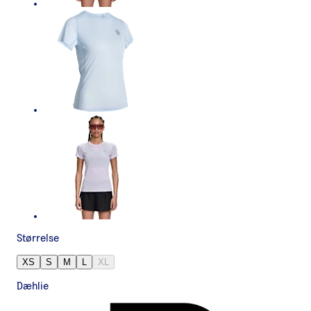
Størrelse
XS
S
M
L
XL
Dæhlie