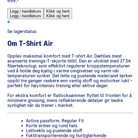
699,-
Legg i handlekurv
Klikk og hent
Legg i handlekurv
Klikk og hent
Se lagerstatus
Om
T-Shirt Air
Opplev maksimal komfort med T-shirt Air, Dæhlies mest
avanserte trenings-T-skjorte hittil. Den er utviklet med 37.5®
fiberteknologi, som effektivt regulerer kroppstemperaturen
ved å holde deg kjølig i varme omgivelser og varm når
temperaturen synker. Det lette og pustende materialet tørker
opptil tre ganger raskere enn vanlig stoff og motvirker lukt –
perfekt for høyintensiv trening eller aktive dager.
For ekstra komfort er flatlocksømmer flyttet til fronten for å
minimere gnissing, mens reflekterende detaljer gir bedre
synlighet når du trener i mørket.
Active passform, Regular Fit
Korte ermer og rund hals
Lettvekts og pustende stoff
Fukttransporterende og hurtigtørkende