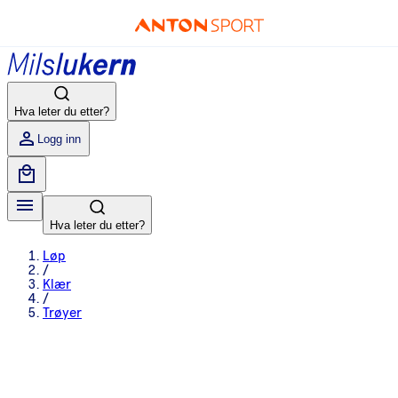
Hva leter du etter?
Logg inn
Hva leter du etter?
Løp
/
Klær
/
Trøyer