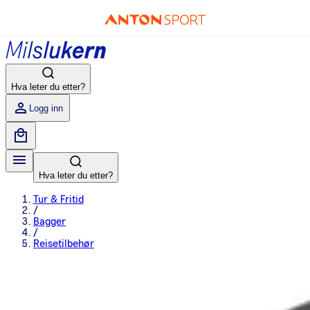
Hva leter du etter?
Logg inn
Hva leter du etter?
Tur & Fritid
/
Bagger
/
Reisetilbehør