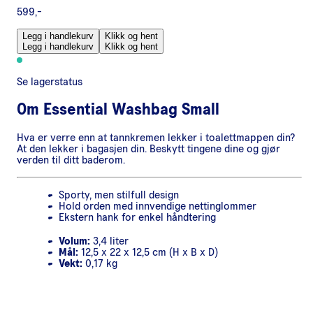
599,-
Legg i handlekurv
Klikk og hent
Legg i handlekurv
Klikk og hent
Se lagerstatus
Om
Essential Washbag Small
Hva er verre enn at tannkremen lekker i toalettmappen din?
At den lekker i bagasjen din. Beskytt tingene dine og gjør
verden til ditt baderom.
Sporty, men stilfull design
Hold orden med innvendige nettinglommer
Ekstern hank for enkel håndtering
Volum:
3,4 liter
Mål:
12,5 x 22 x 12,5 cm (H x B x D)
Vekt:
0,17 kg