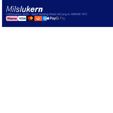
©
Milslukern
2025
- Sport Holding Retail AS (org nr. 981006 747)