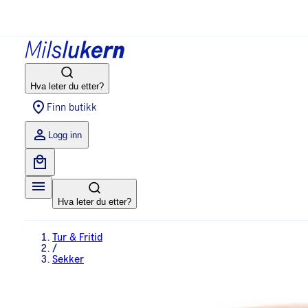
Hva leter du etter?
Finn butikk
Logg inn
Hva leter du etter?
Tur & Fritid
/
Sekker